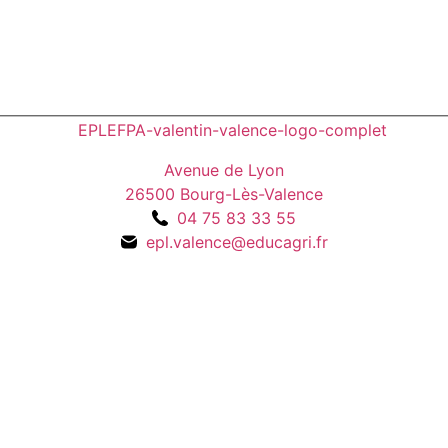
Avenue de Lyon
26500 Bourg-Lès-Valence
04 75 83 33 55
epl.valence@educagri.fr