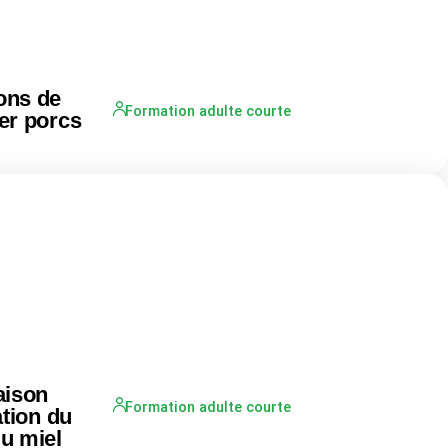
ions de
Formation adulte courte
ier porcs
aison
Formation adulte courte
ation du
du miel