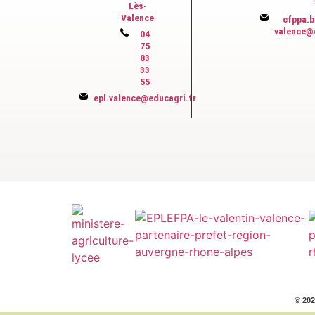
Lès-
Valence
cfppa.b
valence@
04
75
83
33
55
epl.valence@educagri.fr
© 202