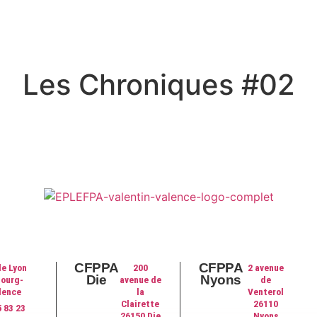
Les Chroniques #02
CFPPA
CFPPA
e Lyon
200
2 avenue
Die
Nyons
Bourg-
avenue de
de
lence
la
Venterol
Clairette
26110
5 83 23
26150 Die
Nyons