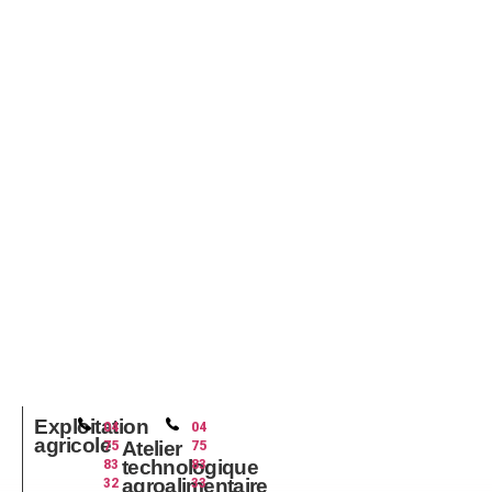
Exploitation
04
04
agricole
75
75
Atelier
83
83
technologique
32
33
agroalimentaire