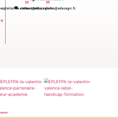
25
55
exploitation.valence@educagri.fr
atelier.techno.valence@educagri.fr
.fr
 vente