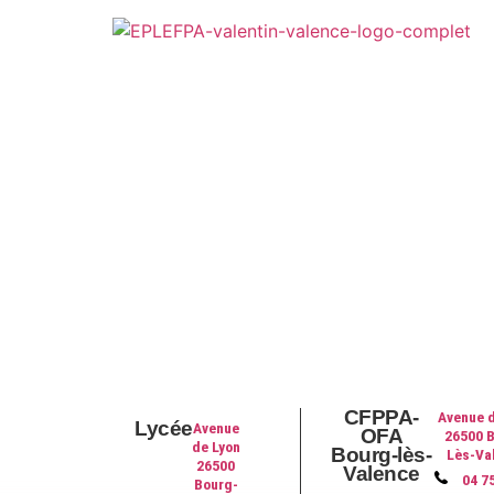
CFPPA-
Avenue d
Lycée
Avenue
OFA
26500 
de Lyon
Bourg-lès-
Lès-Va
26500
Valence
04 7
Bourg-