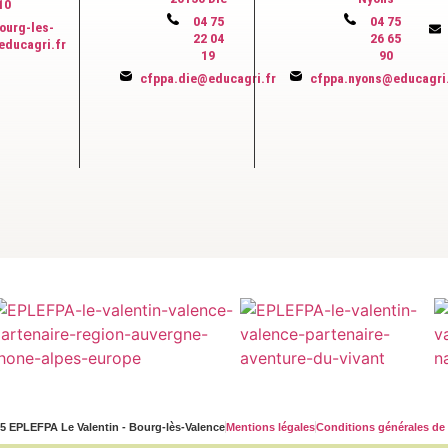
10
04 75
04 75
ourg-les-
22 04
26 65
educagri.fr
19
90
cfppa.die@educagri.fr
cfppa.nyons@educagri
5 EPLEFPA Le Valentin - Bourg-lès-Valence
Mentions légales
Conditions générales de