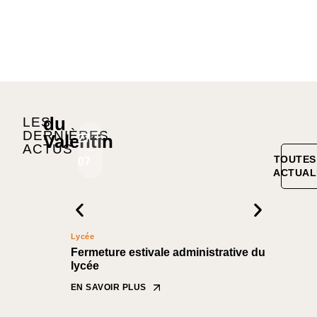
du
LES
DERNIÈRES
Valentin
27
20
ACTUS
TOUTES
07
07
ACTUAL
Lycée
CFPPA Nyo
Fermeture estivale administrative du
Formati
lycée
notez les
sessions 
EN SAVOIR PLUS
EN SAVOIR