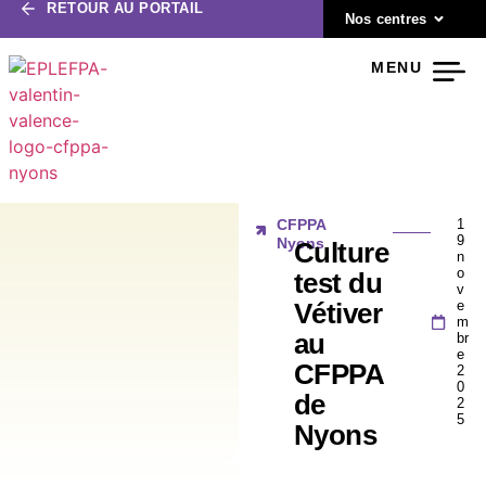
RETOUR AU PORTAIL
Nos centres
MENU
CFPPA
1
9
Nyons
Culture
n
o
test du
v
e
Vétiver
m
au
br
e
CFPPA
2
0
de
2
5
Nyons