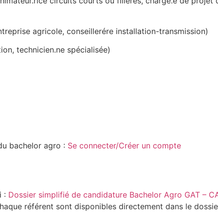
mateur.rice circuits courts ou filières, chargé.e de projet 
treprise agricole, conseillerére installation-transmission)
on, technicien.ne spécialisée)
 du bachelor agro :
Se connecter/Créer un compte
i :
Dossier simplifié de candidature Bachelor Agro GAT –
haque référent sont disponibles directement dans le dossie