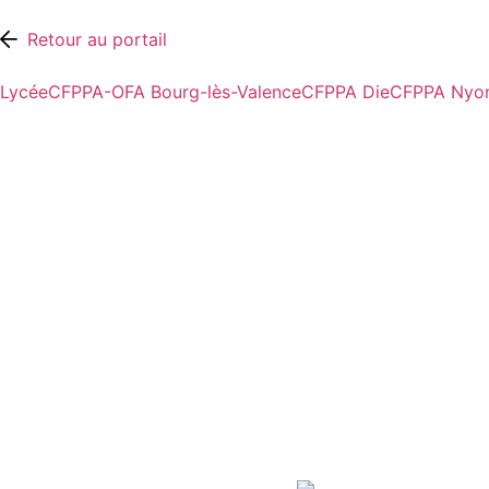
Retour au portail
Lycée
CFPPA-OFA Bourg-lès-Valence
CFPPA Die
CFPPA Nyo