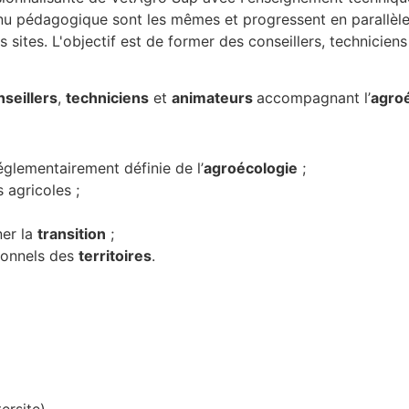
nu pédagogique sont les mêmes et progressent en parallèle
s sites. L'objectif est de former des conseillers, technici
seillers
,
techniciens
et
animateurs
accompagnant l’
agro
églementairement définie de l’
agroécologie
;
 agricoles ;
ner la
transition
;
ionnels des
territoires
.
ersite)