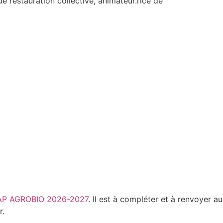
de restauration collective, animateur.rice de
 CAP AGROBIO 2026-2027
. Il est à compléter et à renvoyer au
r.