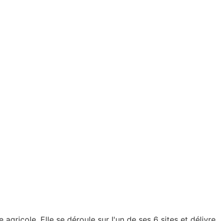
icole. Elle se déroule sur I'un de ses 6 sites et délivre