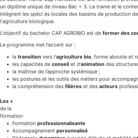
un diplôme unique de niveau Bac + 3. La trame et le conte
intègrent les spéci és locales des bassins de production de
l'agriculture biologique.
L’objectif du bachelor CAP AGROBIO est de
former des con
Le programme met l’accent sur :
la
transition
vers l’
agriculture bio
, forme aboutie et r
les capacités de
conseil
et d’
animation
des structures
la maîtrise de l’approche systémique ;
les postures et les outils des métiers pour accompag
la compréhension des
filières
et des
acteurs
profess
Les +
de la
formation
Formation
professionnalisante
Accompagnement
personnalisé
Pédagogie
dynamique
(voyage d’étude et mobilité int