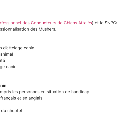
ofessionnel des Conducteurs de Chiens Attelés
) et le SNPC
essionnalisation des Mushers.
n d’attelage canin
 animal
ité
age canin
anin
compris les personnes en situation de handicap
français et en anglais
 du cheptel