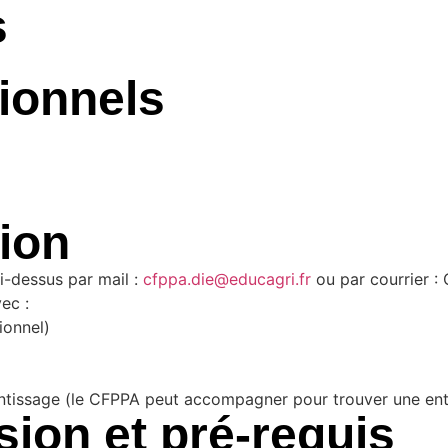
s
ionnels
tion
i-dessus par mail :
cfppa.die@educagri.fr
ou par courrier :
ec :
ionnel)
rentissage (le CFPPA peut accompagner pour trouver une ent
ion et pré-requis