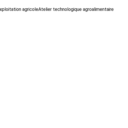
xploitation agricole
Atelier technologique agroalimentaire