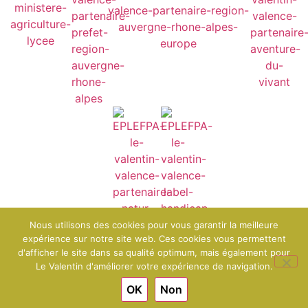
Nous utilisons des cookies pour vous garantir la meilleure
expérience sur notre site web. Ces cookies vous permettent
d'afficher le site dans sa qualité optimum, mais également pour
© 2025 EPLEFPA Le Valentin - Bourg-lès-Valence
Mentions légales
Le Valentin d'améliorer votre expérience de navigation.
Conditions générales de vente
OK
Non
Engagé pour l’environnement : compensation de l’impact
carbone de notre site internet
En savoir +