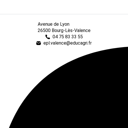
Avenue de Lyon
26500 Bourg-Lès-Valence
04 75 83 33 55
epl.valence@educagri.fr