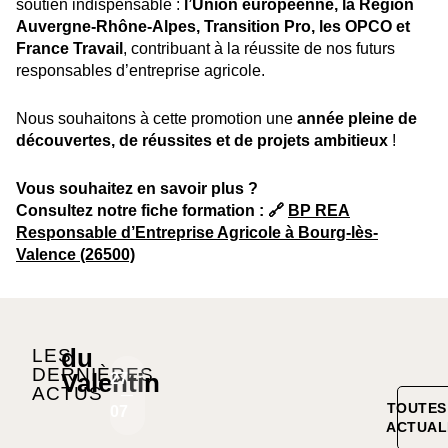
soutien indispensable :
l’Union européenne, la Région
Auvergne-Rhône-Alpes, Transition Pro, les OPCO et
France Travail
, contribuant à la réussite de nos futurs
responsables d’entreprise agricole.
Nous souhaitons à cette promotion une
année pleine de
découvertes, de réussites et de projets ambitieux
!
Vous souhaitez en savoir plus ?
Consultez notre fiche formation : 🔗
BP REA
Responsable d’Entreprise Agricole à Bourg-lès-
Valence (26500)
du
LES
DERNIÈRES
Valentin
27
20
ACTUS
TOUTES
07
07
ACTUAL