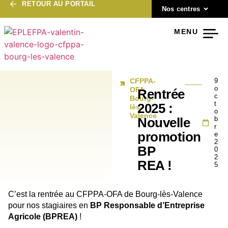
RETOUR AU PORTAIL
Nos centres
MENU
CFPPA-
9
o
OFA
Rentrée
c
Bourg-
t
2025 :
lès-
o
Valence
b
Nouvelle
r
promotion
e
2
BP
0
2
REA !
5
C’est la rentrée au CFPPA-OFA de Bourg-lès-Valence
pour nos stagiaires en
BP Responsable d’Entreprise
Agricole (BPREA)
!