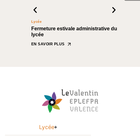
Lycée
CFPPA Nyo
Fermeture estivale administrative du
Formati
lycée
notez les
sessions 
EN SAVOIR PLUS
EN SAVOIR
Lycée