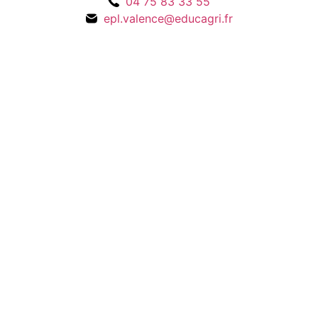
04 75 83 33 55
epl.valence@educagri.fr