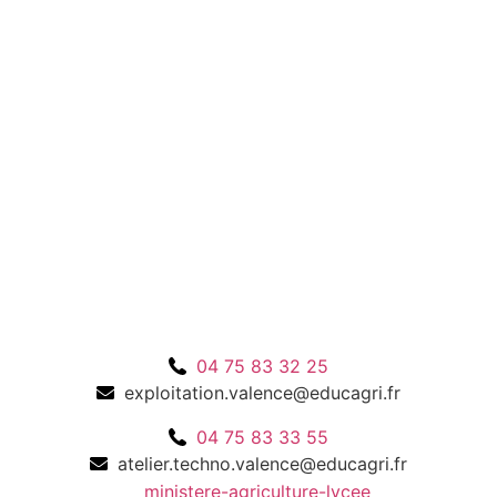
04 75 83 32 25
exploitation.valence@educagri.fr
04 75 83 33 55
atelier.techno.valence@educagri.fr