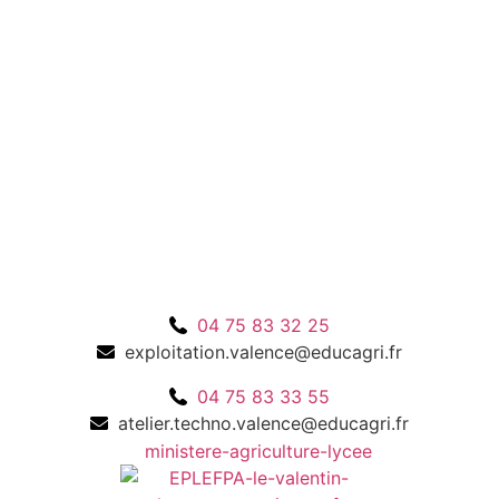
04 75 83 32 25
exploitation.valence@educagri.fr
04 75 83 33 55
atelier.techno.valence@educagri.fr