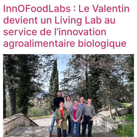
InnOFoodLabs : Le Valentin
devient un Living Lab au
service de l’innovation
agroalimentaire biologique