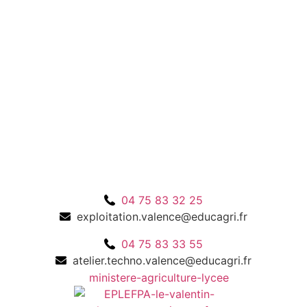
04 75 83 32 25
exploitation.valence@educagri.fr
04 75 83 33 55
atelier.techno.valence@educagri.fr