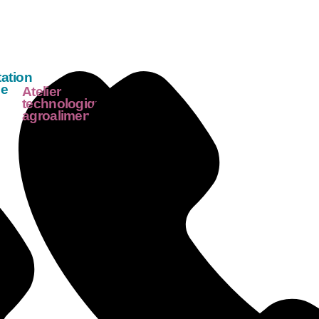
tation
le
Atelier
technologique
agroalimentaire