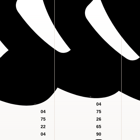
04
04
75
75
26
22
65
04
90