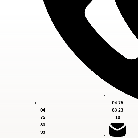
04 75
04
83 23
75
10
83
33