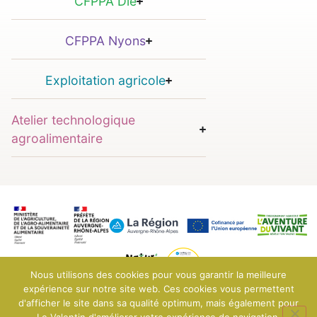
CFPPA Die
CFPPA Nyons
Exploitation agricole
Atelier technologique
agroalimentaire
Nous utilisons des cookies pour vous garantir la meilleure
expérience sur notre site web. Ces cookies vous permettent
d'afficher le site dans sa qualité optimum, mais également pour
© 2025 EPLEFPA Le Valentin - Bourg-lès-Valence
Mentions légales