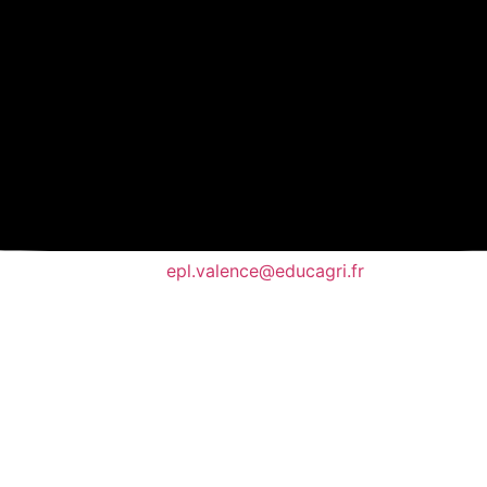
epl.valence@educagri.fr