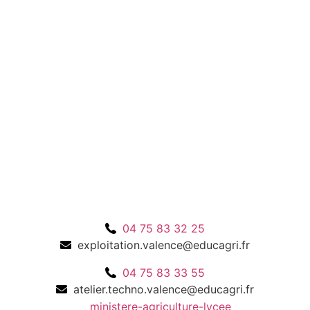
04 75 83 32 25
exploitation.valence@educagri.fr
04 75 83 33 55
atelier.techno.valence@educagri.fr