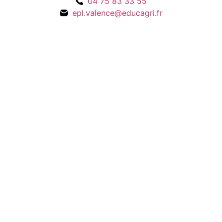
04 75 83 33 55
epl.valence@educagri.fr