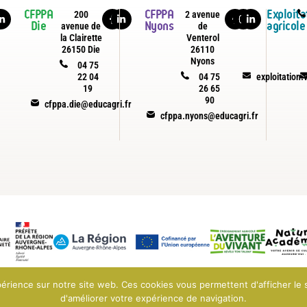
CFPPA
CFPPA
Exploita
200
2 avenue
Die
Nyons
agricole
avenue de
de
la Clairette
Venterol
26150 Die
26110
Nyons
04 75
22 04
04 75
exploitation
19
26 65
90
cfppa.die@educagri.fr
cfppa.nyons@educagri.fr
périence sur notre site web. Ces cookies vous permettent d'afficher le
d'améliorer votre expérience de navigation.
025 EPLEFPA Le Valentin - Bourg-lès-Valence
Mentions légales
Conditions générales de v