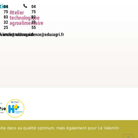
tion
04
04
75
75
Atelier
83
83
technologique
32
33
agroalimentaire
25
55
.valence@educagri.fr
atelier.techno.valence@educagri.fr
 site dans sa qualité optimum, mais également pour Le Valentin
ente