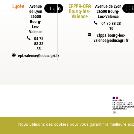
Lycée
CFPPA-OFA
Avenue
Avenue de Lyon
Bourg-lès-
de Lyon
26500 Bourg-
Valence
26500
Lès-Valence
Bourg-
04 75 83 23
Lès-
10
Valence
cfppa.bourg-les-
04 75
valence@educagri.fr
83 33
55
epl.valence@educagri.fr
Nous utilisons des cookies pour vous garantir la meilleure ex
© 2