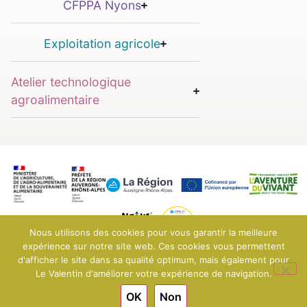
CFPPA Nyons
Exploitation agricole
Atelier technologique
agroalimentaire
Nous utilisons des cookies pour vous garantir la meilleure
expérience sur notre site web. Ces cookies vous permettent
d'afficher le site dans sa qualité optimum, mais également pour
© 2025 EPLEFPA Le Valentin - Bourg-lès-Valence
Mentions légales
Le Valentin d'améliorer votre expérience de navigation.
Conditions générales de vente
OK
Non
Engagé pour l’environnement : compensation de l’impact