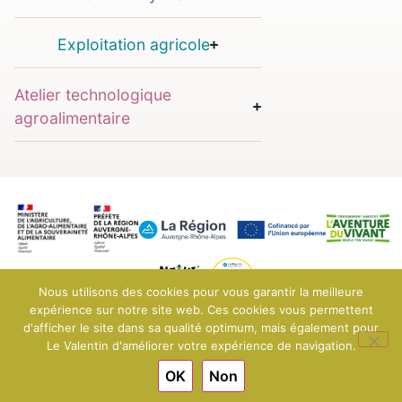
Exploitation agricole
Atelier technologique
agroalimentaire
Nous utilisons des cookies pour vous garantir la meilleure
expérience sur notre site web. Ces cookies vous permettent
d'afficher le site dans sa qualité optimum, mais également pour
© 2025 EPLEFPA Le Valentin - Bourg-lès-Valence
Mentions légales
Le Valentin d'améliorer votre expérience de navigation.
Conditions générales de vente
OK
Non
Engagé pour l’environnement : compensation de l’impact
carbone de notre site internet
En savoir +