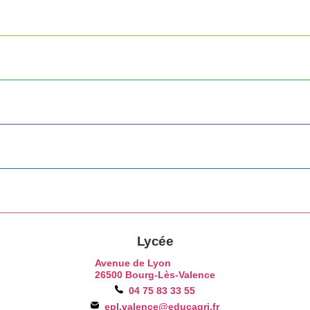
Lycée
Avenue de Lyon
26500 Bourg-Lès-Valence
04 75 83 33 55
epl.valence@educagri.fr