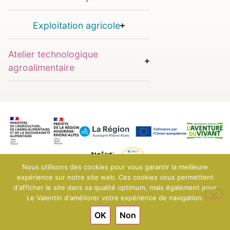
Exploitation agricole
Atelier technologique
agroalimentaire
Nous utilisons des cookies pour vous garantir la meilleure
expérience sur notre site web. Ces cookies vous permettent
d'afficher le site dans sa qualité optimum, mais également pour
© 2025 EPLEFPA Le Valentin - Bourg-lès-Valence
Mentions légales
Le Valentin d'améliorer votre expérience de navigation.
Conditions générales de vente
OK
Non
Engagé pour l’environnement : compensation de l’impact
carbone de notre site internet
En savoir +