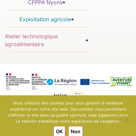
CFPPA Nyons
Exploitation agricole
Atelier technologique
agroalimentaire
Nous utilisons des cookies pour vous garantir la meilleure
expérience sur notre site web. Ces cookies vous permettent
d'afficher le site dans sa qualité optimum, mais également pour
© 2025 EPLEFPA Le Valentin - Bourg-lès-Valence
Mentions légales
Le Valentin d'améliorer votre expérience de navigation.
Conditions générales de vente
OK
Non
Engagé pour l’environnement : compensation de l’impact