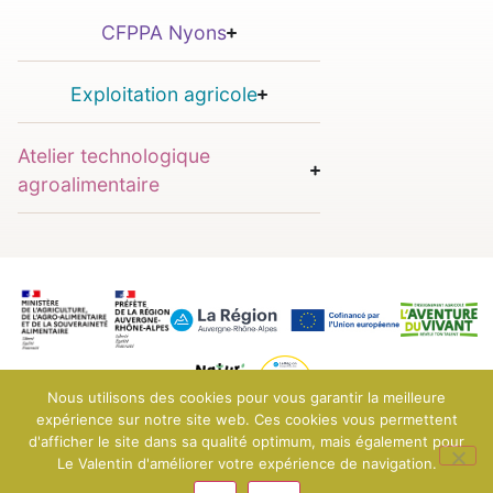
CFPPA Nyons
Exploitation agricole
Atelier technologique
agroalimentaire
Nous utilisons des cookies pour vous garantir la meilleure
expérience sur notre site web. Ces cookies vous permettent
d'afficher le site dans sa qualité optimum, mais également pour
© 2025 EPLEFPA Le Valentin - Bourg-lès-Valence
Mentions légales
Le Valentin d'améliorer votre expérience de navigation.
Conditions générales de vente