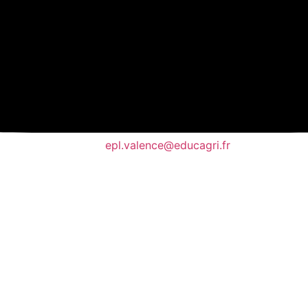
epl.valence@educagri.fr