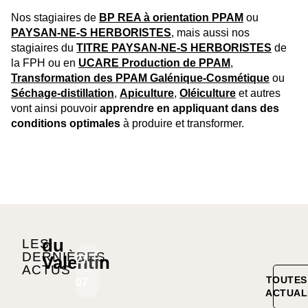
Nos stagiaires de
BP REA à orientation PPAM
ou
PAYSAN-NE-S HERBORISTES
, mais aussi nos
stagiaires du
TITRE PAYSAN-NE-S HERBORISTES
de
la FPH ou en
UCARE Production de PPAM
,
Transformation des PPAM Galénique-Cosmétique
ou
Séchage-distillation
,
Apiculture
,
Oléiculture
et autres
vont ainsi pouvoir
apprendre en appliquant dans des
conditions optimales
à produire et transformer.
du
LES
DERNIÈRES
Valentin
27
20
ACTUS
TOUTES
07
07
ACTUAL