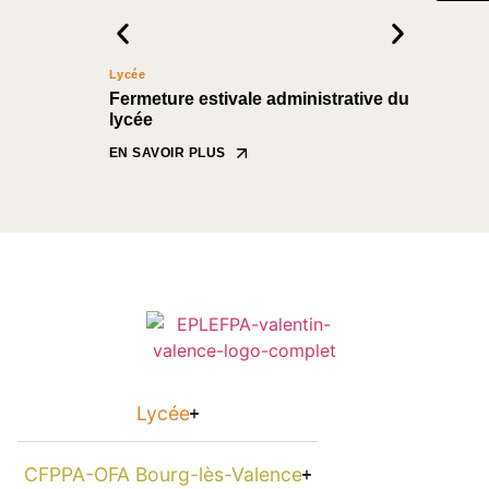
Lycée
CFPPA Nyo
Fermeture estivale administrative du
Formati
lycée
notez les
sessions 
EN SAVOIR PLUS
EN SAVOIR
Lycée
CFPPA-OFA Bourg-lès-Valence