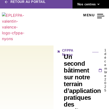
RETOUR AU PORTAIL
Nos centres
MENU
CFPPA
1
d
Nyons
Un
é
c
second
e
m
bâtiment
br
sur notre
e
2
terrain
0
2
d’application
5
pratiques
des